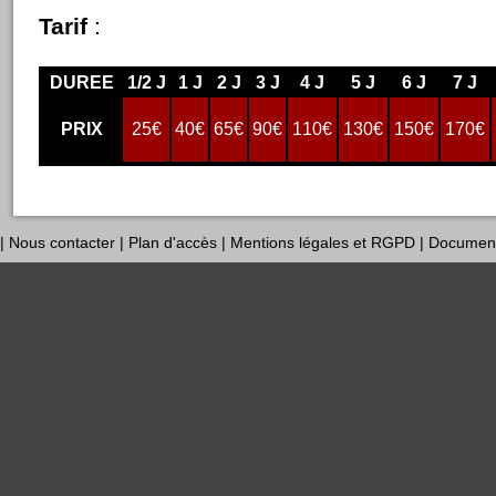
Tarif
:
DUREE
1/2 J
1 J
2 J
3 J
4 J
5 J
6 J
7 J
PRIX
25€
40€
65€
90€
110€
130€
150€
170€
|
Nous contacter
|
Plan d'accès
|
Mentions légales et RGPD
|
Documen