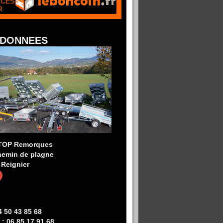
CES
R
DONNEES
TOP Remorques
hemin de plagne
 Reignier
4 50 43 85 68
 : 06 85 17 91 68