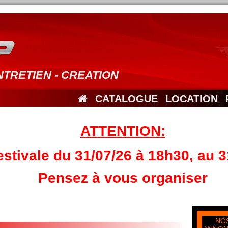
NTRETIEN - CREATION
CATALOGUE
LOCATION
ATTENTION:
stivale du 31/07/26 à 18h30, au 3
Pensez à vous organiser
NO