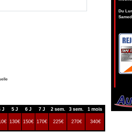
Du Lun
Samedi
elle
4 J
5 J
6 J
7 J
2 sem.
3 sem.
1 mois
10€
130€
150€
170€
225€
270€
340€