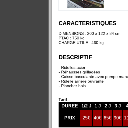
CARACTERISTIQUES
DIMENSIONS : 200 x 122 x 84 cm
PTAC : 750 kg
CHARGE UTILE : 460 kg
DESCRIPTIF
- Ridelles acier
- Réhausses grillagées
- Caisse basculante avec pompe manu
- Ridelle arrière ouvrante
- Plancher bois
Tarif
:
DUREE
1/2 J
1 J
2 J
3 J
PRIX
25€
40€
65€
90€
1