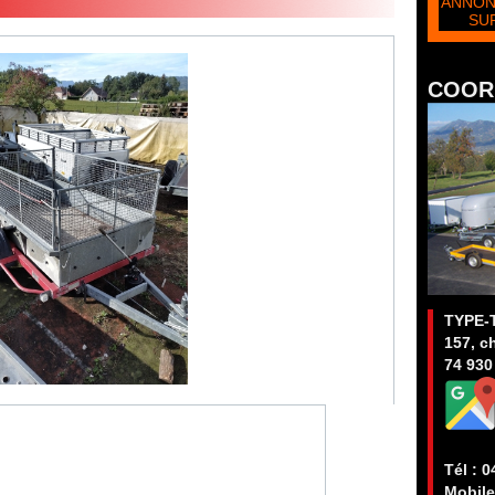
ANNON
SU
COOR
TYPE-
157, c
74 930
Tél : 0
Mobile