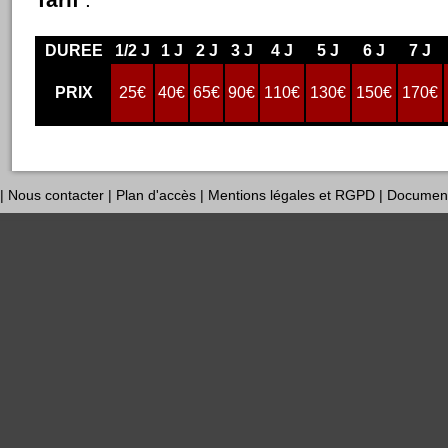
DUREE
1/2 J
1 J
2 J
3 J
4 J
5 J
6 J
7 J
PRIX
25€
40€
65€
90€
110€
130€
150€
170€
|
Nous contacter
|
Plan d'accès
|
Mentions légales et RGPD
|
Documen